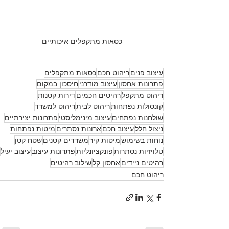
כסאות מתקפלים איכותיים
עיצוב פנים
ריהוט חכם
כסאות מתקפלים
פתרונות אחסון
עיצוב מודרני
חיסכון במקום
ריהוט מתקפל
רהיטים חכמים
דירות קטנות
קונסולות נפתחות
ריהוט לבית
ריהוט למשרד
שולחנות נפתחים
עיצוב מינימליסטי
פתרונות יצירתיים
ניצול חלל
עיצוב חכם
ארונות נסתרים
מיטות נפתחות
נוחות בשימוש
מיטות קיר
משרדים קטנים
שטח קטן
טלויזיות נסתרות
פונקציונליות
פתרונות עיצוב
עיצוב יעיל
רהיטים ניידים
אחסון קל
שילוב רהיטים
ריהוט חכם