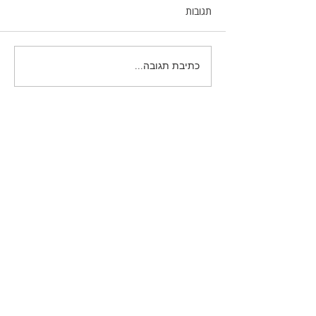
תגובות
כתיבת תגובה...
קונסולות נפתחות לשולחן אוכל
– יצרנים מובילים בעולם ואיפה
קונים בישראל