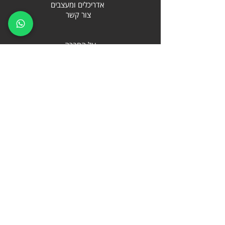
אדריכלים ומעצבים
צור קשר
על החברה
אחריות
הובלה והרכבה
תקנון שובר מתנה
ביטול והחזרת מוצרים
מדיניות פרטיות
תנאי שימוש
SKINNYZ
Blog
דואל:
info@skinnyz.co.il
טלפון:
073-7276912