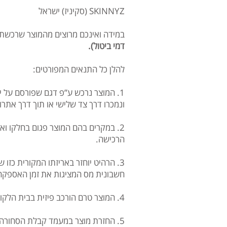
SKINNYZ (סקיניז) ישראל
במידה ואינכם מרוצים מהמוצר שרכשתם,
דמי ביטול).
להלן כל התנאים המפורטים:
1. המוצר נרכש ע”פ דגם שפורסם על ידנו באתר
ונמכרו דרך צד שלישי או תוך דרך אתר
2. במקרים בהם המוצר פגום בחלקו וא
הרכישה.
חשבונית מס המציגות את זמן האספקה 
4. המוצר טרם הורכב פיזית בבית הלקוח (אין אפשרות להחזיר מוצר שכבר הורכב בבית הלקוח ואושרה תקינותו בפני המוביל\מרכיב או מי מטעמנו).