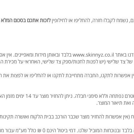
 נשמח לקבלו חזרה, להחליפו או לחילופין
לזכות אתכם בסכום המלא ש
www.skinnyz.co.il
בלבד ובאותן מידות ומאפיינים. אין א
ו של צד שלישי (יש לפנות לחנות/ספק צד שלישי, האחראי על מכירת ה
ין אפשרות לתקנו, החברה מתחייבת לתקנו או להחליפו או לפצות את הל
3. הרהיט יוחזר באריזתו המקורית כזו
ואת תיאור המוצר.
5. החזרת מוצר במעמד קבלת הסחורה בלבד ובנוכחות המוב