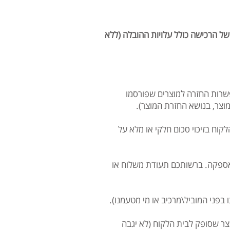
ל הרכישה כולל עלויות ההובלה (ללא
פשרות החזרה למוצרים שפורסמו
מוצר, בנושא החזרת המוצר).
קוח בזיכוי סכום חלקי או מלא על
 שטרם נפתחה וללא סימני חבלה. ניתן להחזיר מוצר עד 14 ימים מזמן האספקה. ברשותכם תעודת משלוח או
יל שלנו. דמי ביטול הינם 0 ₪ כולל מע"מ עבור מוצר שסופק לבית הלקוח (לא יגבה