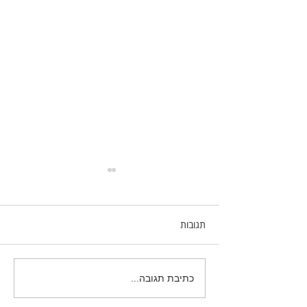
תגובות
כתיבת תגובה...
ההמלצה שלנו על חנויות
מובילות לקונסולות נפתחות