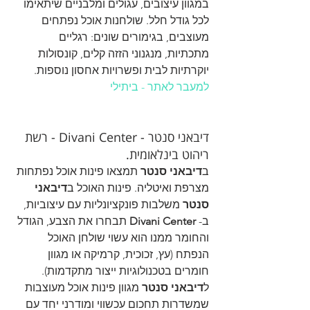
במגוון עיצובים, עגולים ומלבניים שיתאימו 
לכל גודל חלל. שולחנות אוכל נפתחים 
מעוצבים, בגימורים שונים: רגליים 
מתכתיות, מנגנוני הזזה קלים, קונסולות 
יוקרתיות לבית ופשרויות אחסון נוספות.
למעבר לאתר - ביתילי
דיבאני סנטר - Divani Center - רשת 
ריהוט בינלאומית.
ב
דיבאני סנטר
 תמצאו פינות אוכל נפתחות 
מצרפת ואיטליה. פינות האוכל ב
דיבאני 
סנטר
 משלבות פונקציונליות עם עיצוביות, 
ב- 
Divani Center
 תבחרו את הצבע, הגודל 
והחומר ממנו הוא עשוי שולחן האוכל 
הנפתח (עץ, זכוכית, קרמיקה או מגוון 
חומרים בטכנולוגיות ייצור מתקדמות). 
ל
דיבאני סנטר
 מגוון פינות אוכל מעוצבות 
שמשדרות תחכום עכשווי ומודרני יחד עם 