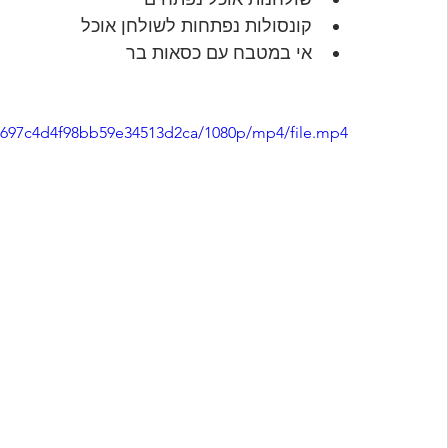
קונסולות נפתחות לשולחן אוכל
אי במטבח עם כסאות בר
b7697c4d4f98bb59e34513d2ca/1080p/mp4/file.mp4