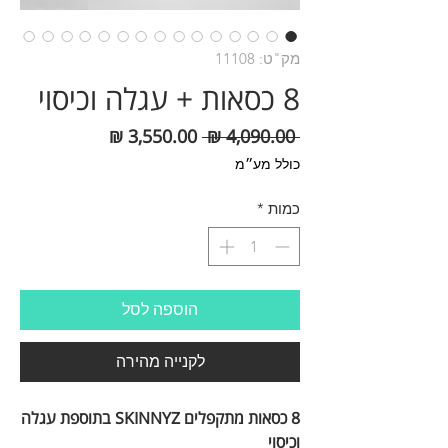
מק"ט: 11108
8 כסאות + עגלה וכיסוי
מחיר
מחיר
 ‏4,090.00 ‏₪ 
רגיל
מבצע
כולל מע״מ
כמות
*
הוספה לסל
לקנייה מהירה
8 כסאות מתקפלים SKINNYZ בתוספת עגלה
וכיסוי